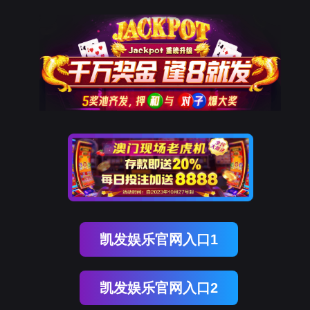
凯发娱乐官网入口1
凯发娱乐官网入口2