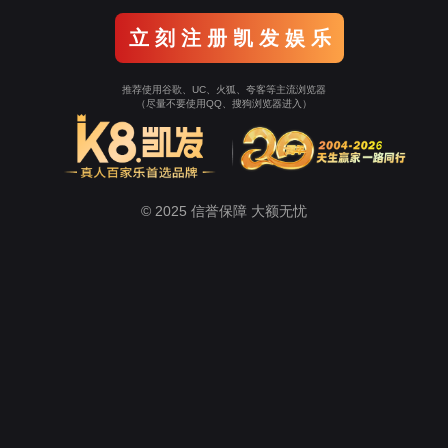
立 刻 注 册 凯 发 娱 乐
推荐使用谷歌、UC、火狐、夸客等主流浏览器
（尽量不要使用QQ、搜狗浏览器进入）
© 2025 信誉保障 大额无忧