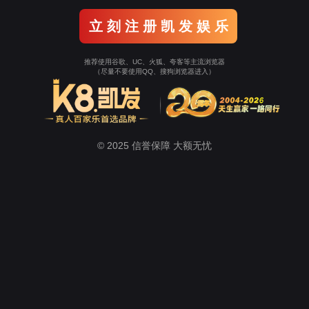
立 刻 注 册 凯 发 娱 乐
推荐使用谷歌、UC、火狐、夸客等主流浏览器
（尽量不要使用QQ、搜狗浏览器进入）
© 2025 信誉保障 大额无忧